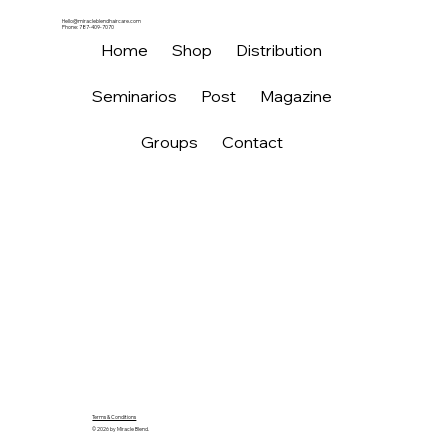
Hello@miracleblendhaircare.com
Phone: 787-409-7070
Home
Shop
Distribution
Seminarios
Post
Magazine
Groups
Contact
Terms & Conditions
© 2026 by Miracle Blend.